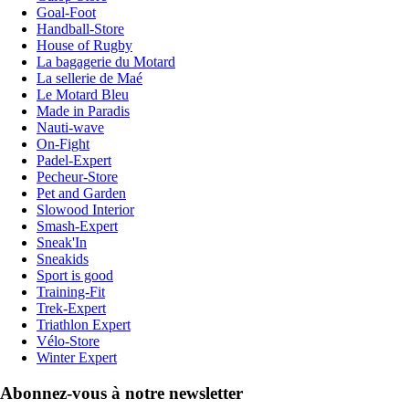
Goal-Foot
Handball-Store
House of Rugby
La bagagerie du Motard
La sellerie de Maé
Le Motard Bleu
Made in Paradis
Nauti-wave
On-Fight
Padel-Expert
Pecheur-Store
Pet and Garden
Slowood Interior
Smash-Expert
Sneak'In
Sneakids
Sport is good
Training-Fit
Trek-Expert
Triathlon Expert
Vélo-Store
Winter Expert
Abonnez-vous à notre newsletter