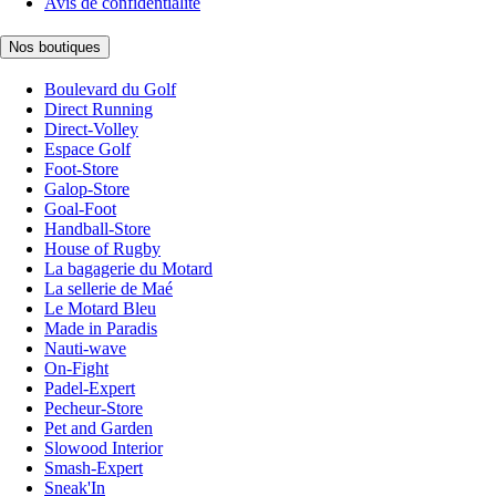
Avis de confidentialité
Nos boutiques
Boulevard du Golf
Direct Running
Direct-Volley
Espace Golf
Foot-Store
Galop-Store
Goal-Foot
Handball-Store
House of Rugby
La bagagerie du Motard
La sellerie de Maé
Le Motard Bleu
Made in Paradis
Nauti-wave
On-Fight
Padel-Expert
Pecheur-Store
Pet and Garden
Slowood Interior
Smash-Expert
Sneak'In