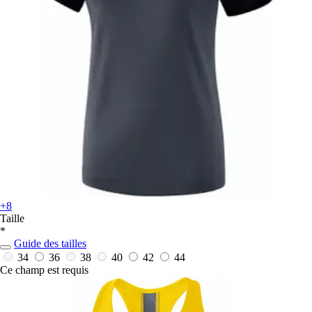
+8
Taille
*
Guide des tailles
34
36
38
40
42
44
Ce champ est requis