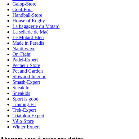
Galop-Store
Goal-Foot
Handball-Store
House of Rugby
La bagagerie du Motard
La sellerie de Maé
Le Motard Bleu
Made in Paradis
Nauti-wave
On-Fight
Padel-Expert
Pecheur-Store
Pet and Garden
Slowood Interior
Smash-Expert
Sneak'In
Sneakids
Sport is good
Training-Fit
Trek-Expert
Triathlon Expert
Vélo-Store
Winter Expert
Abonnez-vous à notre newsletter