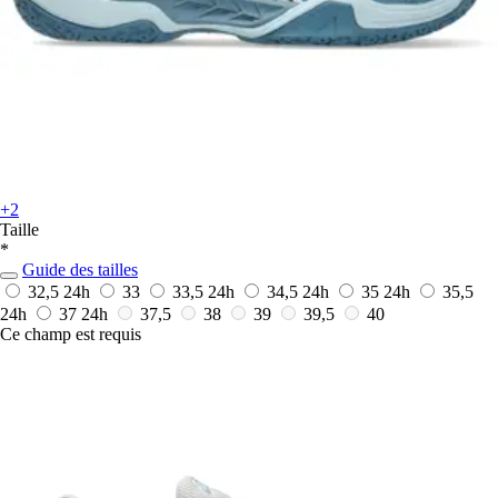
+2
Taille
*
Guide des tailles
32,5
24h
33
33,5
24h
34,5
24h
35
24h
35,5
24h
37
24h
37,5
38
39
39,5
40
Ce champ est requis