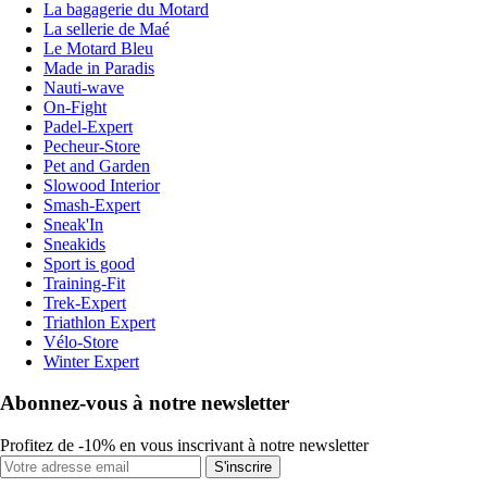
La bagagerie du Motard
La sellerie de Maé
Le Motard Bleu
Made in Paradis
Nauti-wave
On-Fight
Padel-Expert
Pecheur-Store
Pet and Garden
Slowood Interior
Smash-Expert
Sneak'In
Sneakids
Sport is good
Training-Fit
Trek-Expert
Triathlon Expert
Vélo-Store
Winter Expert
Abonnez-vous à notre newsletter
Profitez de -10% en vous inscrivant à notre newsletter
S'inscrire