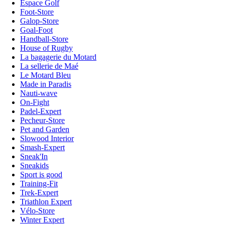
Espace Golf
Foot-Store
Galop-Store
Goal-Foot
Handball-Store
House of Rugby
La bagagerie du Motard
La sellerie de Maé
Le Motard Bleu
Made in Paradis
Nauti-wave
On-Fight
Padel-Expert
Pecheur-Store
Pet and Garden
Slowood Interior
Smash-Expert
Sneak'In
Sneakids
Sport is good
Training-Fit
Trek-Expert
Triathlon Expert
Vélo-Store
Winter Expert