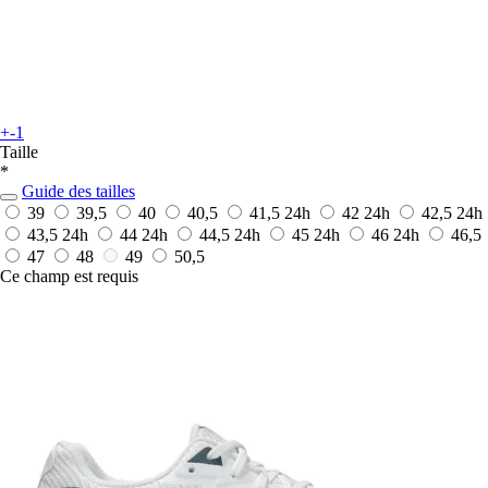
+-1
Taille
*
Guide des tailles
39
39,5
40
40,5
41,5
24h
42
24h
42,5
24h
43,5
24h
44
24h
44,5
24h
45
24h
46
24h
46,5
47
48
49
50,5
Ce champ est requis