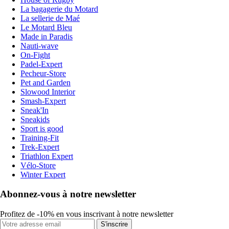
La bagagerie du Motard
La sellerie de Maé
Le Motard Bleu
Made in Paradis
Nauti-wave
On-Fight
Padel-Expert
Pecheur-Store
Pet and Garden
Slowood Interior
Smash-Expert
Sneak'In
Sneakids
Sport is good
Training-Fit
Trek-Expert
Triathlon Expert
Vélo-Store
Winter Expert
Abonnez-vous à notre newsletter
Profitez de -10% en vous inscrivant à notre newsletter
S'inscrire