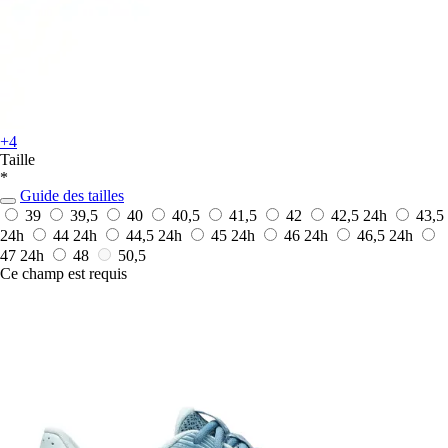
+4
Taille
*
Guide des tailles
39
39,5
40
40,5
41,5
42
42,5
24h
43,5
24h
44
24h
44,5
24h
45
24h
46
24h
46,5
24h
47
24h
48
50,5
Ce champ est requis