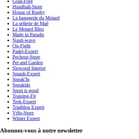
Goal-Foot
Handball-Store
House of Rugby
La bagagerie du Motard
La sellerie de Maé
Le Motard Bleu
Made in Paradis
Nauti-wave
On-Fight
Padel-Expert
Pecheur-Store
Pet and Garden
Slowood Interior
Smash-Expert
Sneak'In
Sneakids
Sport is good
Training-Fit
Trek-Expert
Triathlon Expert
Vélo-Store
Winter Expert
Abonnez-vous à notre newsletter