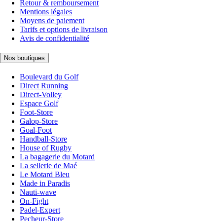
Retour & remboursement
Mentions légales
Moyens de paiement
Tarifs et options de livraison
Avis de confidentialité
Nos boutiques
Boulevard du Golf
Direct Running
Direct-Volley
Espace Golf
Foot-Store
Galop-Store
Goal-Foot
Handball-Store
House of Rugby
La bagagerie du Motard
La sellerie de Maé
Le Motard Bleu
Made in Paradis
Nauti-wave
On-Fight
Padel-Expert
Pecheur-Store