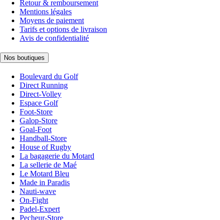
Retour & remboursement
Mentions légales
Moyens de paiement
Tarifs et options de livraison
Avis de confidentialité
Nos boutiques
Boulevard du Golf
Direct Running
Direct-Volley
Espace Golf
Foot-Store
Galop-Store
Goal-Foot
Handball-Store
House of Rugby
La bagagerie du Motard
La sellerie de Maé
Le Motard Bleu
Made in Paradis
Nauti-wave
On-Fight
Padel-Expert
Pecheur-Store