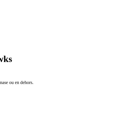
wks
mnase ou en dehors.