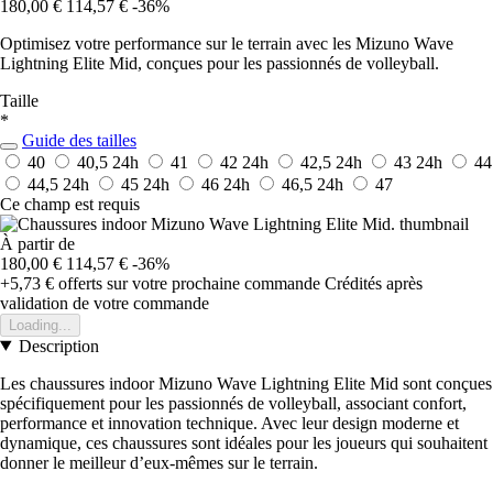
180,00 €
114,57 €
-36%
Optimisez votre performance sur le terrain avec les Mizuno Wave
Lightning Elite Mid, conçues pour les passionnés de volleyball.
Taille
*
Guide des tailles
40
40,5
24h
41
42
24h
42,5
24h
43
24h
44
44,5
24h
45
24h
46
24h
46,5
24h
47
Ce champ est requis
À partir de
180,00 €
114,57 €
-36%
+5,73 €
offerts sur votre prochaine commande
Crédités après
validation de votre commande
Loading...
Description
Les chaussures indoor Mizuno Wave Lightning Elite Mid sont conçues
spécifiquement pour les passionnés de volleyball, associant confort,
performance et innovation technique. Avec leur design moderne et
dynamique, ces chaussures sont idéales pour les joueurs qui souhaitent
donner le meilleur d’eux-mêmes sur le terrain.