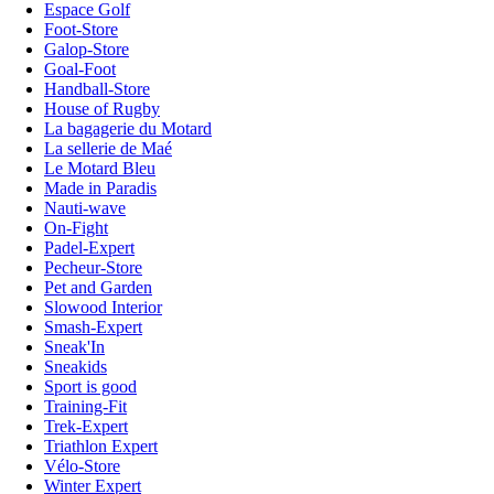
Espace Golf
Foot-Store
Galop-Store
Goal-Foot
Handball-Store
House of Rugby
La bagagerie du Motard
La sellerie de Maé
Le Motard Bleu
Made in Paradis
Nauti-wave
On-Fight
Padel-Expert
Pecheur-Store
Pet and Garden
Slowood Interior
Smash-Expert
Sneak'In
Sneakids
Sport is good
Training-Fit
Trek-Expert
Triathlon Expert
Vélo-Store
Winter Expert