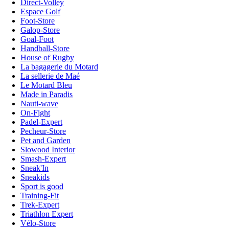
Direct-Volley
Espace Golf
Foot-Store
Galop-Store
Goal-Foot
Handball-Store
House of Rugby
La bagagerie du Motard
La sellerie de Maé
Le Motard Bleu
Made in Paradis
Nauti-wave
On-Fight
Padel-Expert
Pecheur-Store
Pet and Garden
Slowood Interior
Smash-Expert
Sneak'In
Sneakids
Sport is good
Training-Fit
Trek-Expert
Triathlon Expert
Vélo-Store