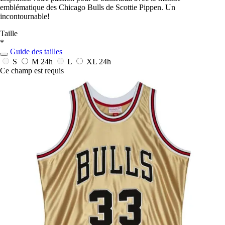
emblématique des Chicago Bulls de Scottie Pippen. Un
incontournable!
Taille
*
Guide des tailles
S
M
24h
L
XL
24h
Ce champ est requis