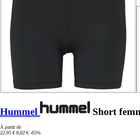
Hummel
Short femm
À partir de
22,95 €
8,02 €
-65%