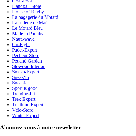
Goal-Foot
Handball-Store
House of Rugby
La bagagerie du Motard
La sellerie de Maé
Le Motard Bleu
Made in Paradis
Nauti-wave
On-Fight
Padel-Expert
Pecheur-Store
Pet and Garden
Slowood Interior
Smash-Expert
Sneak'In
Sneakids
Sport is good
Training-Fit
Trek-Expert
Triathlon Expert
Vélo-Store
Winter Expert
Abonnez-vous à notre newsletter