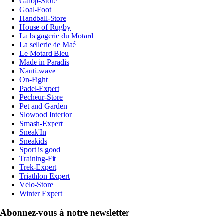
Galop-Store
Goal-Foot
Handball-Store
House of Rugby
La bagagerie du Motard
La sellerie de Maé
Le Motard Bleu
Made in Paradis
Nauti-wave
On-Fight
Padel-Expert
Pecheur-Store
Pet and Garden
Slowood Interior
Smash-Expert
Sneak'In
Sneakids
Sport is good
Training-Fit
Trek-Expert
Triathlon Expert
Vélo-Store
Winter Expert
Abonnez-vous à notre newsletter