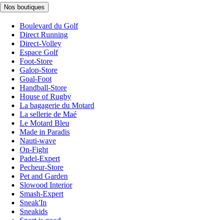
Nos boutiques
Boulevard du Golf
Direct Running
Direct-Volley
Espace Golf
Foot-Store
Galop-Store
Goal-Foot
Handball-Store
House of Rugby
La bagagerie du Motard
La sellerie de Maé
Le Motard Bleu
Made in Paradis
Nauti-wave
On-Fight
Padel-Expert
Pecheur-Store
Pet and Garden
Slowood Interior
Smash-Expert
Sneak'In
Sneakids