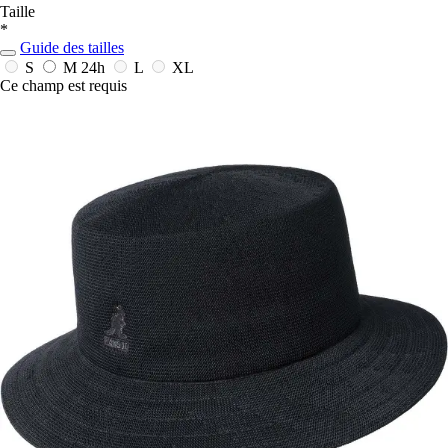
Taille
*
Guide des tailles
S
M
24h
L
XL
Ce champ est requis