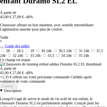
enfant Duramo SL2 EL
À partir de
45,00 €
27,00 €
-40%
Chaussure offrant un bon maintien, avec semelle intermédiaire
Lightmotion amortie pour plus de confort.
Taille
*
Guide des tailles
28
28,5
29
30
24h
30,5
24h
31
24h
31,5
24h
32
24h
33
24h
33,5
34
24h
35
24h
Ce champ est requis
À partir de
45,00 €
27,00 €
-40%
+1,35 €
offerts sur votre prochaine commande
Crédités après
validation de votre commande
Loading...
Description
Lorsqu'il s'agit de suivre le mode de vie actif de son enfant, la
chaussure Duramo SL2 est parfaitement adaptée. Conçue pour les