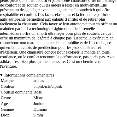
petits pieds qui aiment courir et jouer, cette chaussure offre un mélange
de confort et de soutien qui les aidera à rester en mouvement.Elle
présente un design léger avec une tige en maille sandwich qui offre
respirabilité et confort. Les lacets élastiques et la fermeture par bride
auto-agrippante permettent aux enfants d'enfiler et de retirer plus
facilement la chaussure. Cela favorise leur autonomie tout en offrant un
maintien parfait.La technologie Lightmotion de la semelle
intermédiaire offre un amorti ultra léger pour plus de soutien, ce qui
offre un maximum de légèreté à chaque pas. La semelle extérieure en
caoutchouc non marquant ajoute de la durabilité et de l'accroche, ce
qui en fait un choix de prédilection pour les jeux d'intérieur et
d'extérieur. Une chaussure conçue pour explorer le monde en toute
confiance, où le confort rencontre la performance, pas après pas. Avec
adidas, c'est bien plus qu'une chaussure. C'est un chemin vers
l'aventure.
Informations complémentaires
Marque
adidas
Couleur
blipnk/icta/clpink
Couleur dominante
Rose
Genre
Mixte
Age
Junior
Gamme
Duramo
Drop
9 mm