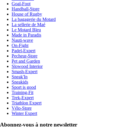
Goal-Foot
Handball-Store
House of Rugby
La bagagerie du Motard
La sellerie de Maé
Le Motard Bleu
Made in Paradis
Nauti-wave
On-Fight
Padel-Expert
Pecheur-Store
Pet and Garden
Slowood Interior
Smash-Expert
Sneak'In
Sneakids
Sport is good
Training-Fit
Trek-Expert
Triathlon Expert
Vélo-Store
Winter Expert
Abonnez-vous à notre newsletter