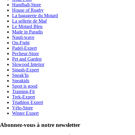
Handball-Store
House of Rugby
La bagagerie du Motard
La sellerie de Maé
Le Motard Bleu
Made in Paradis
Nauti-wave
On-Fight
Padel-Expert
Pecheur-Store
Pet and Garden
Slowood Interior
Smash-Expert
Sneak'In
Sneakids
Sport is good
Training-Fit
Trek-Expert
Triathlon Expert
Vélo-Store
Winter Expert
Abonnez-vous à notre newsletter