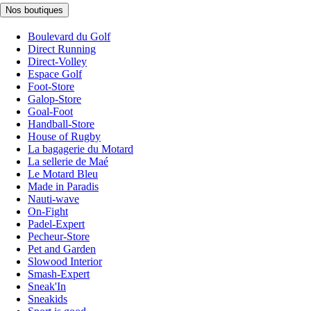
Nos boutiques
Boulevard du Golf
Direct Running
Direct-Volley
Espace Golf
Foot-Store
Galop-Store
Goal-Foot
Handball-Store
House of Rugby
La bagagerie du Motard
La sellerie de Maé
Le Motard Bleu
Made in Paradis
Nauti-wave
On-Fight
Padel-Expert
Pecheur-Store
Pet and Garden
Slowood Interior
Smash-Expert
Sneak'In
Sneakids