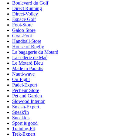
Boulevard du Golf
Direct Running
Direct-Volley
Espace Golf
Foot-Store
Galop-Store
Goal-Foot
Handball-Store
House of Rugby
La bagagerie du Motard
La sellerie de Maé
Le Motard Bleu
Made in Paradis
Nauti-wave
On-Fight
Padel-Expert
Pecheur-Store
Pet and Garden
Slowood Interior
Smash-Expert
Sneak'In
Sneakids
Sport is good
Training-Fit
Trek-Expert