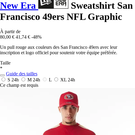
New Era
Sweatshirt San
Francisco 49ers NFL Graphic
À partir de
80,00 €
41,74 €
-48%
Un pull rouge aux couleurs des San Francisco 49ers avec leur
inscription et logo officiel pour soutenir votre équipe préférée.
Taille
*
Guide des tailles
S
24h
M
24h
L
XL
24h
Ce champ est requis