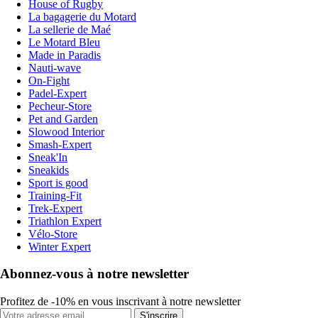
House of Rugby
La bagagerie du Motard
La sellerie de Maé
Le Motard Bleu
Made in Paradis
Nauti-wave
On-Fight
Padel-Expert
Pecheur-Store
Pet and Garden
Slowood Interior
Smash-Expert
Sneak'In
Sneakids
Sport is good
Training-Fit
Trek-Expert
Triathlon Expert
Vélo-Store
Winter Expert
Abonnez-vous à notre newsletter
Profitez de -10% en vous inscrivant à notre newsletter
S'inscrire