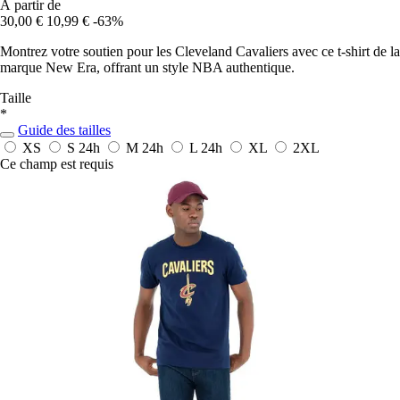
À partir de
30,00 €
10,99 €
-63%
Montrez votre soutien pour les Cleveland Cavaliers avec ce t-shirt de la
marque New Era, offrant un style NBA authentique.
Taille
*
Guide des tailles
XS
S
24h
M
24h
L
24h
XL
2XL
Ce champ est requis