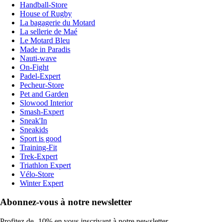
Handball-Store
House of Rugby
La bagagerie du Motard
La sellerie de Maé
Le Motard Bleu
Made in Paradis
Nauti-wave
On-Fight
Padel-Expert
Pecheur-Store
Pet and Garden
Slowood Interior
Smash-Expert
Sneak'In
Sneakids
Sport is good
Training-Fit
Trek-Expert
Triathlon Expert
Vélo-Store
Winter Expert
Abonnez-vous à notre newsletter
Profitez de -10% en vous inscrivant à notre newsletter