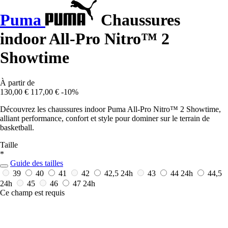
Puma
Chaussures
indoor All-Pro Nitro™ 2
Showtime
À partir de
130,00 €
117,00 €
-10%
Découvrez les chaussures indoor Puma All-Pro Nitro™ 2 Showtime,
alliant performance, confort et style pour dominer sur le terrain de
basketball.
Taille
*
Guide des tailles
39
40
41
42
42,5
24h
43
44
24h
44,5
24h
45
46
47
24h
Ce champ est requis