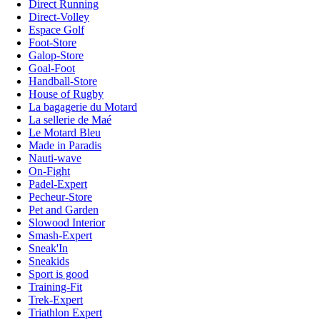
Direct Running
Direct-Volley
Espace Golf
Foot-Store
Galop-Store
Goal-Foot
Handball-Store
House of Rugby
La bagagerie du Motard
La sellerie de Maé
Le Motard Bleu
Made in Paradis
Nauti-wave
On-Fight
Padel-Expert
Pecheur-Store
Pet and Garden
Slowood Interior
Smash-Expert
Sneak'In
Sneakids
Sport is good
Training-Fit
Trek-Expert
Triathlon Expert