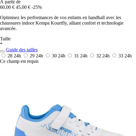
À partir de
60,00 €
45,00 €
-25%
Optimisez les performances de vos enfants en handball avec les
chaussures indoor Kempa Kourtfly, alliant confort et technologie
avancée.
Taille
*
Guide des tailles
28
24h
29
24h
30
24h
31
24h
32
24h
33
24h
Ce champ est requis