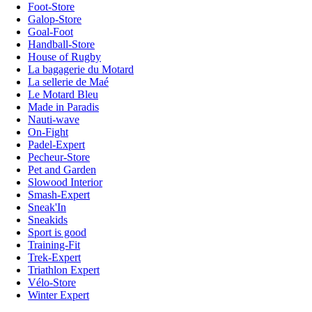
Foot-Store
Galop-Store
Goal-Foot
Handball-Store
House of Rugby
La bagagerie du Motard
La sellerie de Maé
Le Motard Bleu
Made in Paradis
Nauti-wave
On-Fight
Padel-Expert
Pecheur-Store
Pet and Garden
Slowood Interior
Smash-Expert
Sneak'In
Sneakids
Sport is good
Training-Fit
Trek-Expert
Triathlon Expert
Vélo-Store
Winter Expert