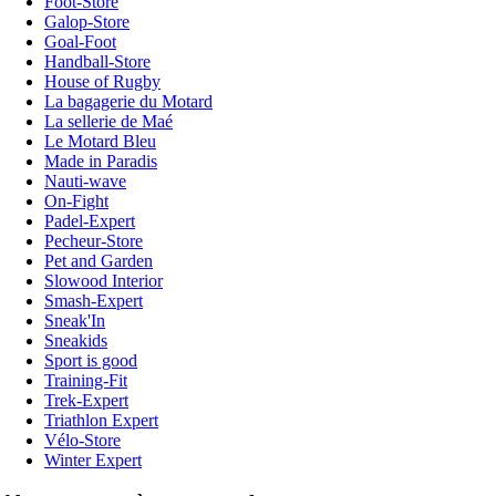
Foot-Store
Galop-Store
Goal-Foot
Handball-Store
House of Rugby
La bagagerie du Motard
La sellerie de Maé
Le Motard Bleu
Made in Paradis
Nauti-wave
On-Fight
Padel-Expert
Pecheur-Store
Pet and Garden
Slowood Interior
Smash-Expert
Sneak'In
Sneakids
Sport is good
Training-Fit
Trek-Expert
Triathlon Expert
Vélo-Store
Winter Expert