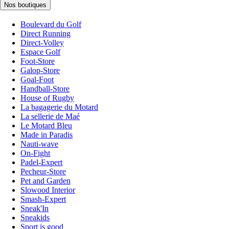
Nos boutiques
Boulevard du Golf
Direct Running
Direct-Volley
Espace Golf
Foot-Store
Galop-Store
Goal-Foot
Handball-Store
House of Rugby
La bagagerie du Motard
La sellerie de Maé
Le Motard Bleu
Made in Paradis
Nauti-wave
On-Fight
Padel-Expert
Pecheur-Store
Pet and Garden
Slowood Interior
Smash-Expert
Sneak'In
Sneakids
Sport is good