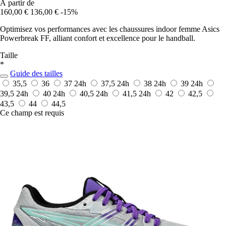
À partir de
160,00 €
136,00 €
-15%
Optimisez vos performances avec les chaussures indoor femme Asics
Powerbreak FF, alliant confort et excellence pour le handball.
Taille
*
Guide des tailles
35,5
36
37
24h
37,5
24h
38
24h
39
24h
39,5
24h
40
24h
40,5
24h
41,5
24h
42
42,5
43,5
44
44,5
Ce champ est requis