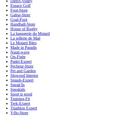
Direct-Volley
Espace Golf
Foot-Store
Galop-Store
Goal-Foot
Handball-Store
House of Rugby
La bagagerie du Motard
La sellerie de Maé
Le Motard Bleu
Made in Paradis
Nauti-wave
On-Fight
Padel-Expert
Pecheur-Store
Pet and Garden
Slowood Interior
Smash-Expert
Sneak'In
Sneakids
Sport is good
Training-Fit
Trek-Expert
Triathlon Expert
Vélo-Store