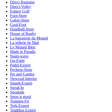
Direct Running
Direct-Volley
Espace Golf
Foot-Store
Galop-Store
Goal-Foot
Handball-Store
House of Rugby
La bagagerie du Motard
La sellerie de Maé
Le Motard Bleu
Made in Paradis
Nauti-wave
On-Fight
Padel-Expert
Pecheur-Store
Pet and Garden
Slowood Interior
Smash-Expert
Sneak'In
Sneakids
Sport is good
Training-Fit
Trek-Expert
Triathlon Expert