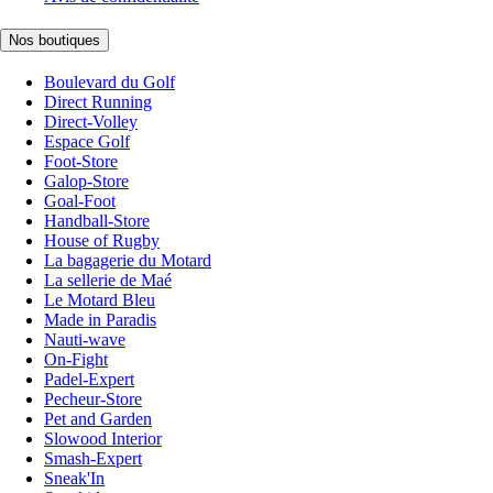
Nos boutiques
Boulevard du Golf
Direct Running
Direct-Volley
Espace Golf
Foot-Store
Galop-Store
Goal-Foot
Handball-Store
House of Rugby
La bagagerie du Motard
La sellerie de Maé
Le Motard Bleu
Made in Paradis
Nauti-wave
On-Fight
Padel-Expert
Pecheur-Store
Pet and Garden
Slowood Interior
Smash-Expert
Sneak'In