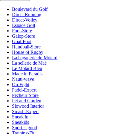
Boulevard du Golf
Direct Running
Direct-Volley
Espace Golf
Foot-Store
Galop-Store
Goal-Foot
Handball-Store
House of Rugby
La bagagerie du Motard
La sellerie de Maé
Le Motard Bleu
Made in Paradis
Nauti-wave
On-Fight
Padel-Expert
Pecheur-Store
Pet and Garden
Slowood Interior
Smash-Expert
Sneak'In
Sneakids
Sport is good
Training-Fit