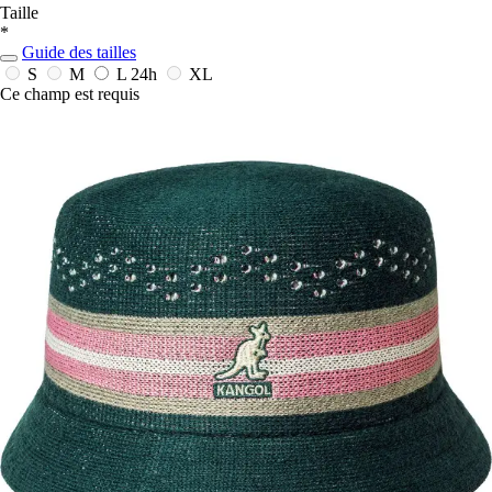
Taille
*
Guide des tailles
S
M
L
24h
XL
Ce champ est requis