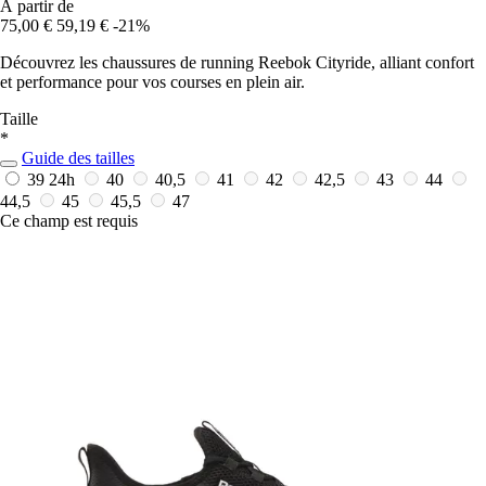
À partir de
75,00 €
59,19 €
-21%
Découvrez les chaussures de running Reebok Cityride, alliant confort
et performance pour vos courses en plein air.
Taille
*
Guide des tailles
39
24h
40
40,5
41
42
42,5
43
44
44,5
45
45,5
47
Ce champ est requis